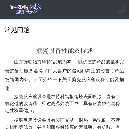
常见问题
搪瓷设备性能及描述
山东
搪联
始终坚持
“品质为本”，以
优质
的产品质量和完
善的售后服务赢得了广大客户的信赖和高度的赞誉，产品
畅销
国内外。下面介绍一下关于搪瓷反应釜设备性能及描
述：
搪瓷
反应釜
设备是在特种钢板钢坯表面喷涂上含有二
氧化硅的玻璃釉，经过高温灼烧而成，具有耐腐蚀性与稳
定性双重优点。
搪瓷
反应釜
设备
具有表面光洁、耐热、易洗刷、不污
染物料等优点；并且能耐各种浓度的无机酸、有机酸、有