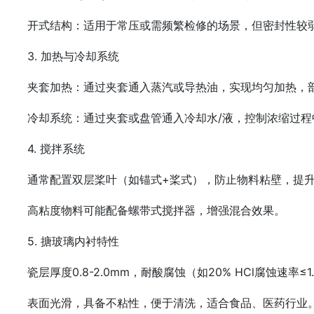
开式结构‌：适用于常压或需频繁检修的场景，但密封性较弱
3. ‌加热与冷却系统‌
夹套加热‌：通过夹套通入蒸汽或导热油，实现均匀加热，部
冷却系统‌：通过夹套或盘管通入冷却水/液，控制浓缩过程
4. ‌搅拌系统‌
通常配置‌双层桨叶‌（如锚式+桨式），防止物料粘壁，提升
高粘度物料可能配备‌螺带式搅拌器‌，增强混合效果‌。
5. ‌搪玻璃内衬特性‌
瓷层厚度0.8-2.0mm，耐酸腐蚀（如20% HCl腐蚀速率≤1
表面光滑，具备‌不粘性‌，便于清洗，适合食品、医药行业‌