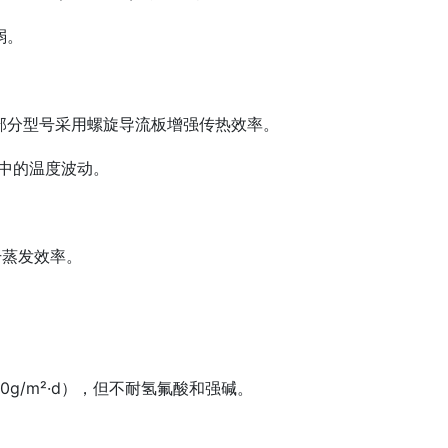
‌。
分型号采用‌螺旋导流板‌增强传热效率‌。
中的温度波动‌。
蒸发效率‌。
.0g/m²·d），但不耐氢氟酸和强碱‌。
。